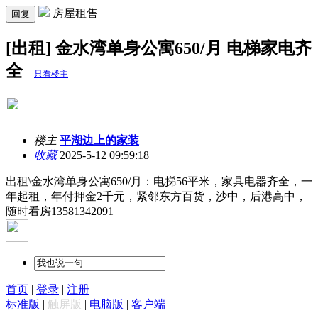
房屋租售
回复
[出租] 金水湾单身公寓650/月 电梯家电齐
全
只看楼主
楼主
平湖边上的家装
收藏
2025-5-12 09:59:18
出租\金水湾单身公寓650/月：电挮56平米，家具电器齐全，一
年起租，年付押金2千元，紧邻东方百货，沙中，后港高中，
随时看房13581342091
首页
|
登录
|
注册
标准版
|
触屏版
|
电脑版
|
客户端