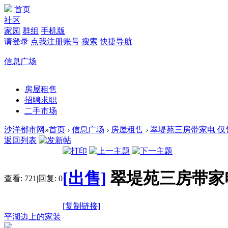
首页
社区
家园
群组
手机版
请登录
点我注册账号
搜索
快捷导航
信息广场
房屋租售
招聘求职
二手市场
沙洋都市网
»
首页
›
信息广场
›
房屋租售
›
翠堤苑三房带家电 仅售2
返回列表
[出售]
翠堤苑三房带家电 
查看:
721
|
回复:
0
[复制链接]
平湖边上的家装