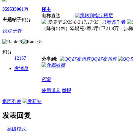
3595
3596
1万
楼主
电梯直达
主题
帖子
积分
发表于 2025-6-2 17:17:35
|
只看该作者
（降价出售）翠堤苑3室2厅1卫21.8万：步梯
论坛元老
积分
12167
分享到:
QQ好友和群
收藏
发消息
回复
使用道具
举报
返回列表
发表回复
高级模式