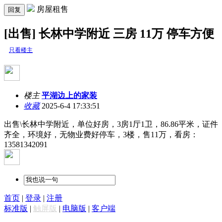
房屋租售
回复
[出售] 长林中学附近 三房 11万 停车方便
只看楼主
楼主
平湖边上的家装
收藏
2025-6-4 17:33:51
出售\长林中学附近，单位好房，3房1厅1卫，86.86平米，证件
齐全，环境好，无物业费好停车，3楼，售11万，看房：
13581342091
首页
|
登录
|
注册
标准版
|
触屏版
|
电脑版
|
客户端